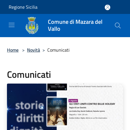
Salta al contenuto principale
Regione Sicilia
Comune di Mazara del
Vallo
Home
>
Novità
>
Comunicati
Comunicati