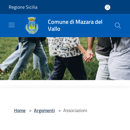
Salta al contenuto principale
Regione Sicilia
Comune di Mazara del
Vallo
Home
>
Argomenti
>
Associazioni