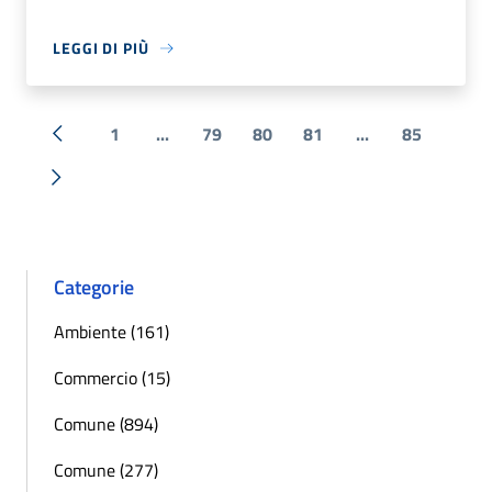
LEGGI DI PIÙ
1
...
79
80
81
...
85
« Precedente
Successiva »
Categorie
Ambiente (161)
Commercio (15)
Comune (894)
Comune (277)