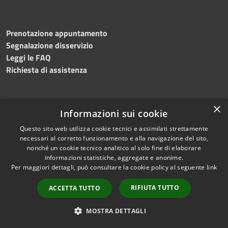
Prenotazione appuntamento
Segnalazione disservizio
Leggi le FAQ
Richiesta di assistenza
×
Informazioni sui cookie
Questo sito web utilizza cookie tecnici e assimilati strettamente
necessari al corretto funzionamento e alla navigazione del sito,
Amministrazione trasparente
nonché un cookie tecnico analitico al solo fine di elaborare
Albo pretorio
informazioni statistiche, aggregate e anonime.
Per maggiori dettagli, può consultare la cookie policy al seguente
link
Informativa privacy
Note legali
RIFIUTA TUTTO
ACCETTA TUTTO
Dichiarazione di accessibilità
Videosorveglianza - Informazioni di Livello 2
MOSTRA DETTAGLI