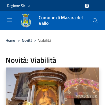
Salta al contenuto principale
Regione Sicilia
Comune di Mazara del
Vallo
Home
>
Novità
>
Viabilità
Novità: Viabilità