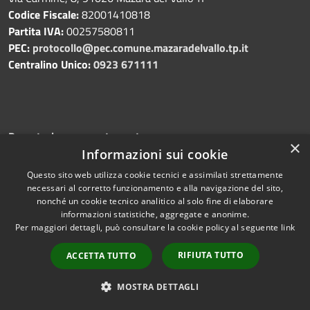
Codice Fiscale:
82001410818
Partita IVA:
00257580811
PEC:
protocollo@pec.comune.mazaradelvallo.tp.it
Centralino Unico:
0923 671111
Prenotazione appuntamento
×
Segnalazione disservizio
Informazioni sui cookie
Leggi le FAQ
Questo sito web utilizza cookie tecnici e assimilati strettamente
Richiesta di assistenza
necessari al corretto funzionamento e alla navigazione del sito,
nonché un cookie tecnico analitico al solo fine di elaborare
informazioni statistiche, aggregate e anonime.
Per maggiori dettagli, può consultare la cookie policy al seguente
link
RIFIUTA TUTTO
ACCETTA TUTTO
MOSTRA DETTAGLI
Amministrazione trasparente
Albo pretorio