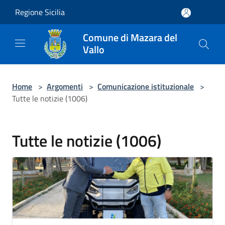
Salta al contenuto principale
Regione Sicilia
Comune di Mazara del
Vallo
Home
>
Argomenti
>
Comunicazione istituzionale
>
Tutte le notizie (1006)
Tutte le notizie (1006)