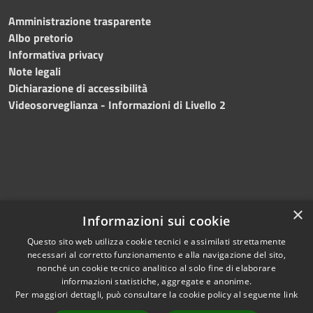
Amministrazione trasparente
Albo pretorio
Informativa privacy
Note legali
Dichiarazione di accessibilità
Videosorveglianza - Informazioni di Livello 2
×
Informazioni sui cookie
Questo sito web utilizza cookie tecnici e assimilati strettamente
necessari al corretto funzionamento e alla navigazione del sito,
RSS
Copyright © 2024 •
nonché un cookie tecnico analitico al solo fine di elaborare
Accessibilità
Comune di Mazara del
informazioni statistiche, aggregate e anonime.
Per maggiori dettagli, può consultare la cookie policy al seguente
link
Privacy
Vallo
• Powered