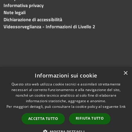
Informativa privacy
Note legali
Dichiarazione di accessibilità
Videosorveglianza - Informazioni di Livello 2
×
Informazioni sui cookie
Questo sito web utilizza cookie tecnici e assimilati strettamente
necessari al corretto funzionamento e alla navigazione del sito,
RSS
Copyright © 2024 •
nonché un cookie tecnico analitico al solo fine di elaborare
Accessibilità
Comune di Mazara del
informazioni statistiche, aggregate e anonime.
Per maggiori dettagli, può consultare la cookie policy al seguente
link
Privacy
Vallo
• Powered
Cookie
by
Municipium
•
Redazione
RIFIUTA TUTTO
ACCETTA TUTTO
Mappa del sito
Fatturazione Elettronica
MOSTRA DETTAGLI