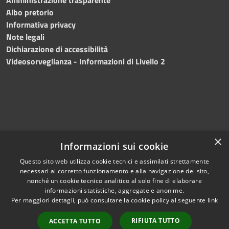
Albo pretorio
Informativa privacy
Note legali
Dichiarazione di accessibilità
Videosorveglianza - Informazioni di Livello 2
×
Informazioni sui cookie
Questo sito web utilizza cookie tecnici e assimilati strettamente
necessari al corretto funzionamento e alla navigazione del sito,
RSS
Copyright © 2024 •
nonché un cookie tecnico analitico al solo fine di elaborare
Accessibilità
Comune di Mazara del
informazioni statistiche, aggregate e anonime.
Per maggiori dettagli, può consultare la cookie policy al seguente
link
Privacy
Vallo
• Powered
Cookie
by
Municipium
•
Redazione
RIFIUTA TUTTO
ACCETTA TUTTO
Mappa del sito