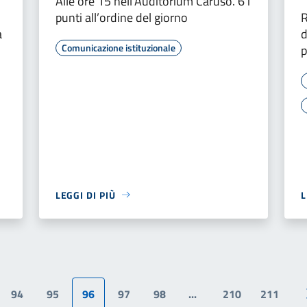
Alle ore 15 nell’Auditorium Caruso. 6 i
punti all’ordine del giorno
R
a
d
Comunicazione istituzionale
p
LEGGI DI PIÙ
L
94
95
96
97
98
...
210
211
na precedente