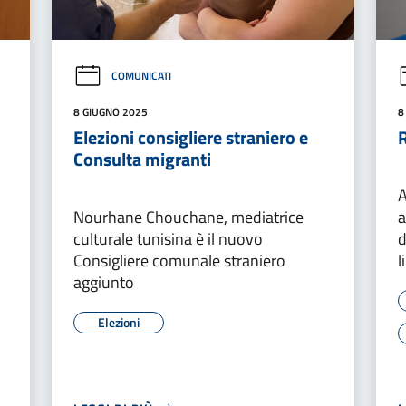
COMUNICATI
8 GIUGNO 2025
8
Elezioni consigliere straniero e
Consulta migranti
A
Nourhane Chouchane, mediatrice
a
culturale tunisina è il nuovo
d
Consigliere comunale straniero
l
aggiunto
Elezioni