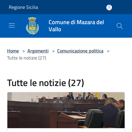
Salta al contenuto principale
Regione Sicilia
Comune di Mazara del
Vallo
Home
>
Argomenti
>
Comunicazione politica
>
Tutte le notizie (27)
Tutte le notizie (27)