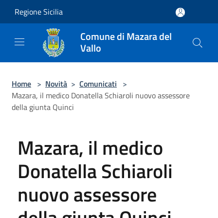
Salta al contenuto principale
Regione Sicilia
Comune di Mazara del
Vallo
Home
>
Novità
>
Comunicati
>
Mazara, il medico Donatella Schiaroli nuovo assessore
della giunta Quinci
Mazara, il medico
Donatella Schiaroli
nuovo assessore
della giunta Quinci