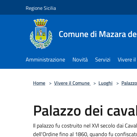
Salta al contenuto principale
Regione Sicilia
Comune di Mazara del
Amministrazione
Novità
Servizi
Vivere 
Home
>
Vivere il Comune
>
Luoghi
>
Palazzo
Palazzo dei caval
Il palazzo fu costruito nel XVI secolo dai Caval
dell'Ordine fino al 1860, quando fu confiscato