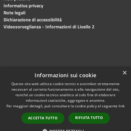
Informativa privacy
Note legali
Dichiarazione di accessibilità
Videosorveglianza - Informazioni di Livello 2
×
Informazioni sui cookie
Questo sito web utilizza cookie tecnici e assimilati strettamente
necessari al corretto funzionamento e alla navigazione del sito,
RSS
Copyright © 2024 •
nonché un cookie tecnico analitico al solo fine di elaborare
Accessibilità
Comune di Mazara del
informazioni statistiche, aggregate e anonime.
Per maggiori dettagli, può consultare la cookie policy al seguente
link
Privacy
Vallo
• Powered
Cookie
by
Municipium
•
Redazione
RIFIUTA TUTTO
ACCETTA TUTTO
Mappa del sito
Fatturazione Elettronica