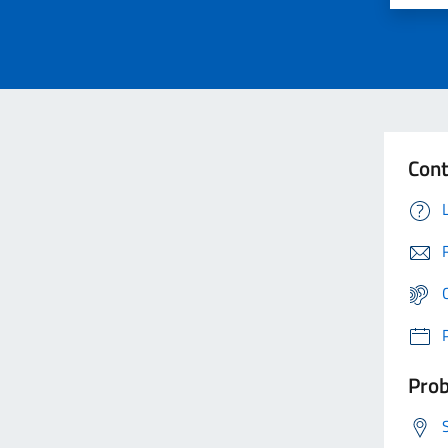
Cont
Prob