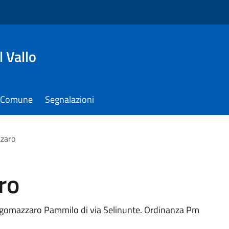
 Vallo
il Comune
Segnalazioni
azaro
ro
ungomazzaro Pammilo di via Selinunte. Ordinanza Pm