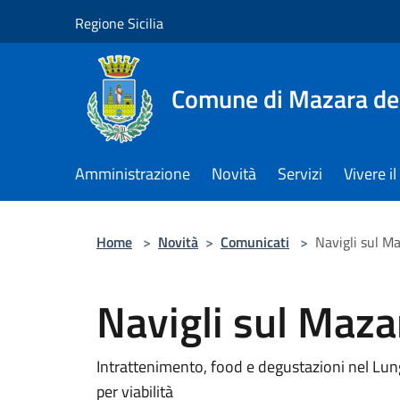
Salta al contenuto principale
Regione Sicilia
Comune di Mazara del
Amministrazione
Novità
Servizi
Vivere 
Home
>
Novità
>
Comunicati
>
Navigli sul M
Navigli sul Maza
Intrattenimento, food e degustazioni nel L
per viabilità