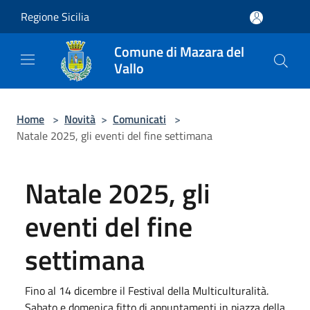
Salta al contenuto principale
Regione Sicilia
Comune di Mazara del
Vallo
Home
>
Novità
>
Comunicati
>
Natale 2025, gli eventi del fine settimana​
Natale 2025, gli
eventi del fine
settimana​
Fino al 14 dicembre il Festival della Multiculturalità.
Sabato e domenica fitto di appuntamenti in piazza della