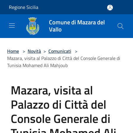
Salta al contenuto principale
Regione Sicilia
Comune di Mazara del
Vallo
Home
>
Novità
>
Comunicati
>
Mazara, visita al Palazzo di Città del Console Generale di
Tunisia Mohamed Ali Mahjoub
Mazara, visita al
Palazzo di Città del
Console Generale di
Tunisia Mohamed Ali