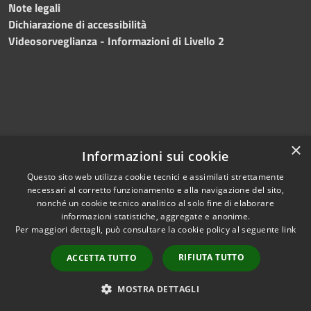
Note legali
Dichiarazione di accessibilità
Videosorveglianza - Informazioni di Livello 2
×
Informazioni sui cookie
Questo sito web utilizza cookie tecnici e assimilati strettamente
necessari al corretto funzionamento e alla navigazione del sito,
RSS
Copyright © 2024 •
nonché un cookie tecnico analitico al solo fine di elaborare
informazioni statistiche, aggregate e anonime.
Accessibilità
Comune di Mazara del
Per maggiori dettagli, può consultare la cookie policy al seguente
link
Privacy
Vallo
• Powered
Cookie
by
Municipium
•
Redazione
RIFIUTA TUTTO
ACCETTA TUTTO
Mappa del sito
Fatturazione Elettronica
MOSTRA DETTAGLI