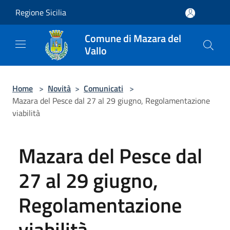
Salta al contenuto principale
Regione Sicilia
Comune di Mazara del
Vallo
Home
>
Novità
>
Comunicati
>
Mazara del Pesce dal 27 al 29 giugno, Regolamentazione
viabilità
Mazara del Pesce dal
27 al 29 giugno,
Regolamentazione
viabilità