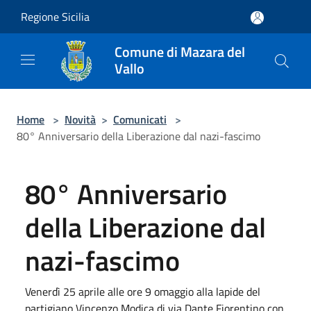
Salta al contenuto principale
Regione Sicilia
Comune di Mazara del
Vallo
Home
>
Novità
>
Comunicati
>
80° Anniversario della Liberazione dal nazi-fascimo
80° Anniversario
della Liberazione dal
nazi-fascimo
Venerdì 25 aprile alle ore 9 omaggio alla lapide del
partigiano Vincenzo Modica di via Dante Fiorentino con