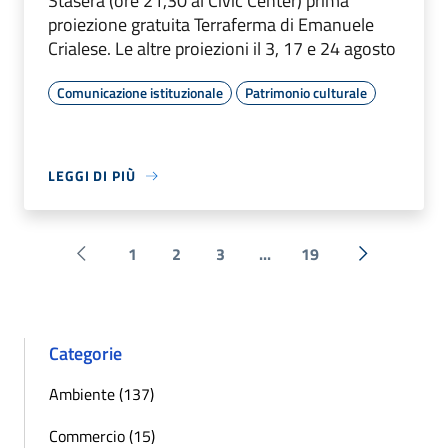
Stasera (ore 21,30 al Civic Center) prima
proiezione gratuita Terraferma di Emanuele
Crialese. Le altre proiezioni il 3, 17 e 24 agosto
Comunicazione istituzionale
Patrimonio culturale
LEGGI DI PIÙ
1
2
3
...
19
Pagina precedente
Successiva 
Categorie
Ambiente (137)
Commercio (15)