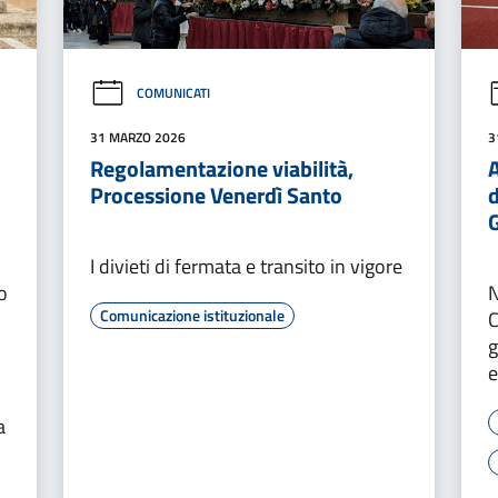
COMUNICATI
31 MARZO 2026
3
Regolamentazione viabilità,
A
Processione Venerdì Santo
d
I divieti di fermata e transito in vigore
o
N
Comunicazione istituzionale
C
g
e
a