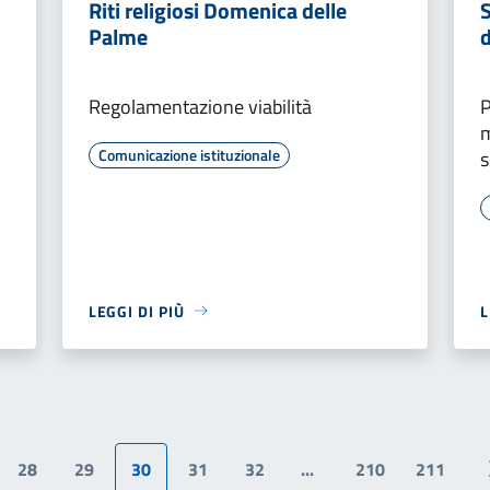
Riti religiosi Domenica delle
S
Palme
d
Regolamentazione viabilità
P
m
Comunicazione istituzionale
s
LEGGI DI PIÙ
L
28
29
30
31
32
...
210
211
na precedente