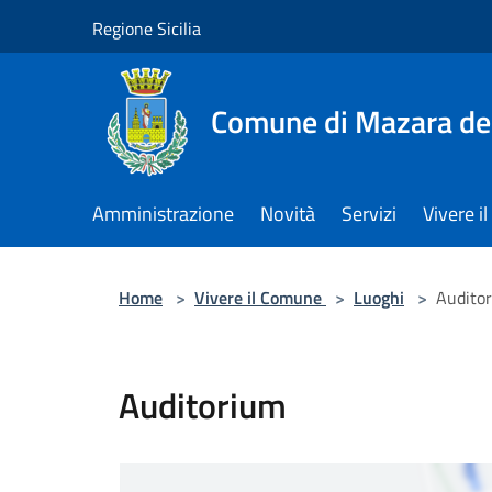
Salta al contenuto principale
Regione Sicilia
Comune di Mazara del
Amministrazione
Novità
Servizi
Vivere 
Home
>
Vivere il Comune
>
Luoghi
>
Audito
Auditorium