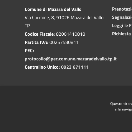
Prenotaz
Comune di Mazara del Vallo
Segnalazi
Via Carmine, 8, 91026 Mazara del Vallo
Leggi le 
TP
Richiesta
Codice Fiscale:
82001410818
Partita IVA:
00257580811
PEC:
protocollo@pec.comune.mazaradelvallo.tp.it
Centralino Unico:
0923 671111
Questo sito 
alla navig
RSS
Accessibilità
Privacy
Cookie
Mappa de