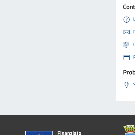
Cont
Prob