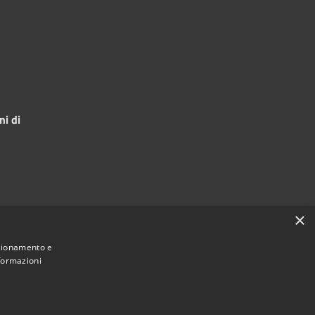
ni di
×
nzionamento e
nformazioni
© 2024 •
Comune di Mazara del Vallo
• Powered