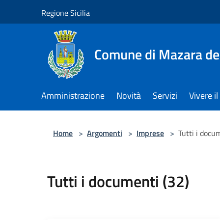
Salta al contenuto principale
Regione Sicilia
Comune di Mazara del
Amministrazione
Novità
Servizi
Vivere 
Home
>
Argomenti
>
Imprese
>
Tutti i docu
Tutti i documenti (32)