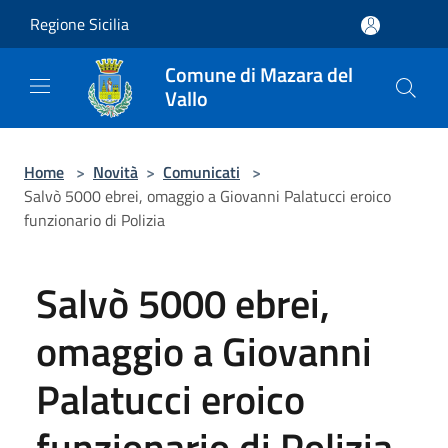
Salta al contenuto principale
Regione Sicilia
Comune di Mazara del
Vallo
Home
>
Novità
>
Comunicati
>
Salvò 5000 ebrei, omaggio a Giovanni Palatucci eroico
funzionario di Polizia
Salvò 5000 ebrei,
omaggio a Giovanni
Palatucci eroico
funzionario di Polizia