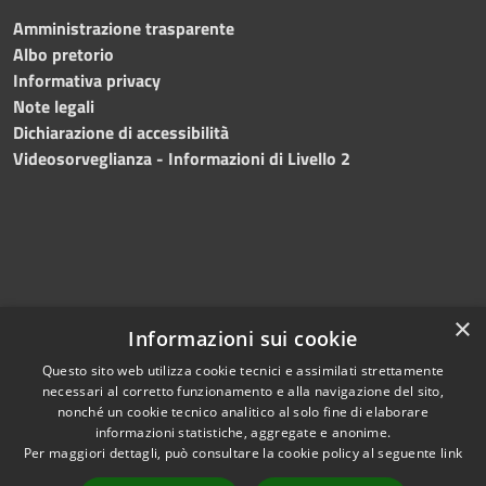
Amministrazione trasparente
Albo pretorio
Informativa privacy
Note legali
Dichiarazione di accessibilità
Videosorveglianza - Informazioni di Livello 2
×
Informazioni sui cookie
Questo sito web utilizza cookie tecnici e assimilati strettamente
necessari al corretto funzionamento e alla navigazione del sito,
RSS
Copyright © 2024 •
nonché un cookie tecnico analitico al solo fine di elaborare
Accessibilità
Comune di Mazara del
informazioni statistiche, aggregate e anonime.
Per maggiori dettagli, può consultare la cookie policy al seguente
link
Privacy
Vallo
• Powered