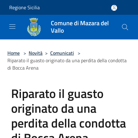
Salta al contenuto principale
Regione Sicilia
Comune di Mazara del
Vallo
Home
>
Novità
>
Comunicati
>
Riparato il guasto originato da una perdita della condotta
di Bocca Arena
Riparato il guasto
originato da una
perdita della condotta
di Bocca Arena