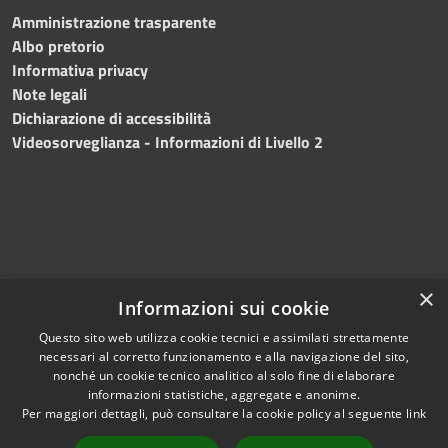
Amministrazione trasparente
Albo pretorio
Informativa privacy
Note legali
Dichiarazione di accessibilità
Videosorveglianza - Informazioni di Livello 2
×
Informazioni sui cookie
Questo sito web utilizza cookie tecnici e assimilati strettamente
necessari al corretto funzionamento e alla navigazione del sito,
RSS
Copyright © 2024 •
nonché un cookie tecnico analitico al solo fine di elaborare
Accessibilità
Comune di Mazara del
informazioni statistiche, aggregate e anonime.
Per maggiori dettagli, può consultare la cookie policy al seguente
link
Privacy
Vallo
• Powered
Cookie
by
Municipium
•
Redazione