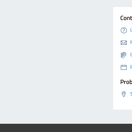
Cont
Prob