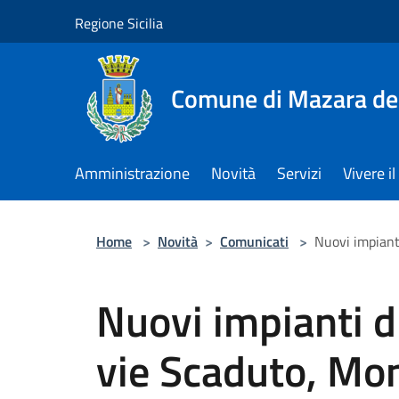
Salta al contenuto principale
Regione Sicilia
Comune di Mazara del
Amministrazione
Novità
Servizi
Vivere 
Home
>
Novità
>
Comunicati
>
Nuovi impianti
Nuovi impianti d
vie Scaduto, Mont