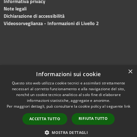
Informativa privacy
Note legali
Dichiarazione di accessibilità
Videosorveglianza - Informazioni di Livello 2
×
Informazioni sui cookie
Questo sito web utilizza cookie tecnici e assimilati strettamente
necessari al corretto funzionamento e alla navigazione del sito,
RSS
Copyright © 2024 •
nonché un cookie tecnico analitico al solo fine di elaborare
Accessibilità
Comune di Mazara del
informazioni statistiche, aggregate e anonime.
Per maggiori dettagli, può consultare la cookie policy al seguente
link
Privacy
Vallo
• Powered
Cookie
by
Municipium
•
Redazione
RIFIUTA TUTTO
ACCETTA TUTTO
Mappa del sito
Fatturazione Elettronica
MOSTRA DETTAGLI