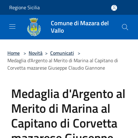
Salta al contenuto principale
Regione Sicilia
Comune di Mazara del
Vallo
Home
>
Novità
>
Comunicati
>
Medaglia d'Argento al Merito di Marina al Capitano di
Corvetta mazarese Giuseppe Claudio Giannone
Medaglia d'Argento al
Merito di Marina al
Capitano di Corvetta
mazarese Giuseppe