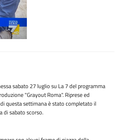
smessa sabato 27 luglio su La 7 del programma
produzione "Grayout Roma". Riprese ed
o di questa settimana è stato completato il
a di sabato scorso.
compare con alcuni frame di piazza della