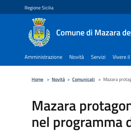
Salta al contenuto principale
Regione Sicilia
Comune di Mazara del
Amministrazione
Novità
Servizi
Vivere 
Home
>
Novità
>
Comunicati
>
Mazara protag
Mazara protagon
nel programma di