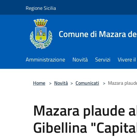
Salta al contenuto principale
Regione Sicilia
Comune di Mazara del
Amministrazione
Novità
Servizi
Vivere 
Home
>
Novità
>
Comunicati
>
Mazara plaude
Mazara plaude al
Gibellina "Capital