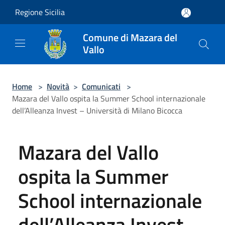
Salta al contenuto principale
Regione Sicilia
Comune di Mazara del
Vallo
Home
>
Novità
>
Comunicati
>
Mazara del Vallo ospita la Summer School internazionale
dell’Alleanza Invest – Università di Milano Bicocca
Mazara del Vallo
ospita la Summer
School internazionale
dell’Alleanza Invest –