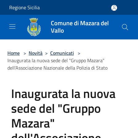
Salta al contenuto principale
Regione Sicilia
Comune di Mazara del
Vallo
Home
>
Novità
>
Comunicati
>
Inaugurata la nuova sede del "Gruppo Mazara"
dell'Associazione Nazionale della Polizia di Stato
Inaugurata la nuova
sede del "Gruppo
Mazara"
dell'Associazione