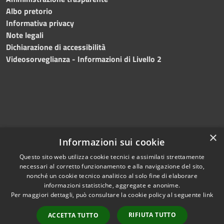
Albo pretorio
Informativa privacy
Note legali
Dichiarazione di accessibilità
Videosorveglianza - Informazioni di Livello 2
×
Informazioni sui cookie
Questo sito web utilizza cookie tecnici e assimilati strettamente
necessari al corretto funzionamento e alla navigazione del sito,
RSS
Copyright © 2024 •
nonché un cookie tecnico analitico al solo fine di elaborare
Accessibilità
Comune di Mazara del
informazioni statistiche, aggregate e anonime.
Per maggiori dettagli, può consultare la cookie policy al seguente
link
Privacy
Vallo
• Powered
Cookie
by
Municipium
•
Redazione
RIFIUTA TUTTO
ACCETTA TUTTO
Mappa del sito