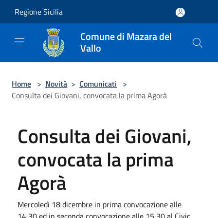
Salta al contenuto principale
Regione Sicilia
Comune di Mazara del
Vallo
Home
>
Novità
>
Comunicati
>
Consulta dei Giovani, convocata la prima Agorà
Consulta dei Giovani,
convocata la prima
Agorà
Mercoledì 18 dicembre in prima convocazione alle
14,30 ed in seconda convocazione alle 15,30 al Civic