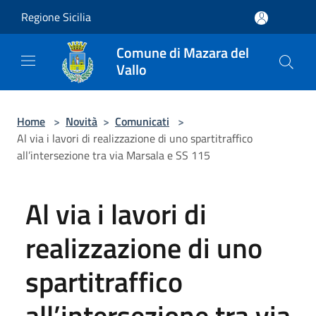
Salta al contenuto principale
Regione Sicilia
Comune di Mazara del
Vallo
Home
>
Novità
>
Comunicati
>
Al via i lavori di realizzazione di uno spartitraffico
all’intersezione tra via Marsala e SS 115
Al via i lavori di
realizzazione di uno
spartitraffico
all’intersezione tra via