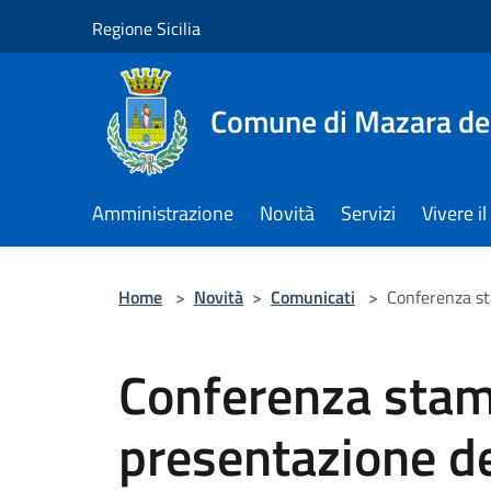
Salta al contenuto principale
Regione Sicilia
Comune di Mazara del
Amministrazione
Novità
Servizi
Vivere 
Home
>
Novità
>
Comunicati
>
Conferenza st
Conferenza stam
presentazione d