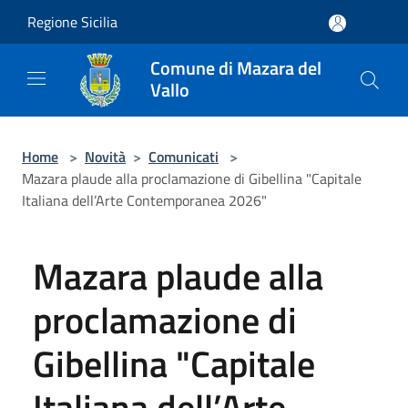
Salta al contenuto principale
Regione Sicilia
Comune di Mazara del
Vallo
Home
>
Novità
>
Comunicati
>
Mazara plaude alla proclamazione di Gibellina "Capitale
Italiana dell’Arte Contemporanea 2026"
Mazara plaude alla
proclamazione di
Gibellina "Capitale
Italiana dell’Arte