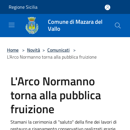
Salta al contenuto principale
Regione Sicilia
Comune di Mazara del
Vallo
Home
>
Novità
>
Comunicati
>
L'Arco Normanno torna alla pubblica fruizione
L'Arco Normanno
torna alla pubblica
fruizione
Stamani la cerimonia di "saluto" della fine dei lavori di
restauro e risanamento conservativo realizzati grazie