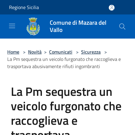
Salta al contenuto principale
Regione Sicilia
Comune di Mazara del
Vallo
Home
>
Novità
>
Comunicati
>
Sicurezza
>
La Pm sequestra un veicolo furgonato che raccoglieva e
trasportava abusivamente rifiuti ingombranti
La Pm sequestra un
veicolo furgonato che
raccoglieva e
trasportava