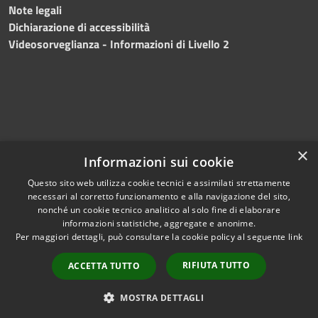
Note legali
Dichiarazione di accessibilità
Videosorveglianza - Informazioni di Livello 2
×
Informazioni sui cookie
Questo sito web utilizza cookie tecnici e assimilati strettamente
necessari al corretto funzionamento e alla navigazione del sito,
RSS
Copyright © 2024 •
nonché un cookie tecnico analitico al solo fine di elaborare
Accessibilità
Comune di Mazara del
informazioni statistiche, aggregate e anonime.
Per maggiori dettagli, può consultare la cookie policy al seguente
link
Privacy
Vallo
• Powered
Cookie
by
Municipium
•
Redazione
RIFIUTA TUTTO
ACCETTA TUTTO
Mappa del sito
Fatturazione Elettronica
MOSTRA DETTAGLI