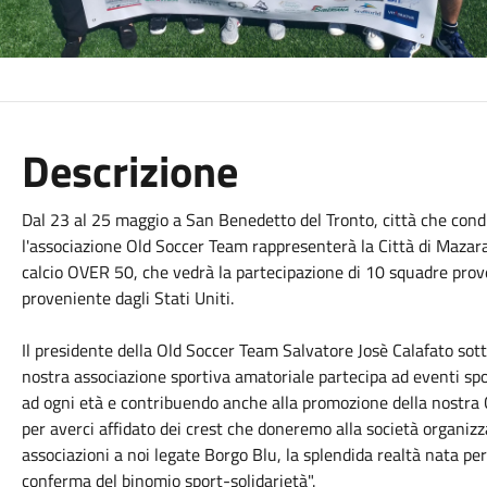
Descrizione
Dal 23 al 25 maggio a San Benedetto del Tronto, città che condi
l'associazione Old Soccer Team rappresenterà la Città di Mazara
calcio OVER 50, che vedrà la partecipazione di 10 squadre proven
proveniente dagli Stati Uniti.
Il presidente della Old Soccer Team Salvatore Josè Calafato sot
nostra associazione sportiva amatoriale partecipa ad eventi spor
ad ogni età e contribuendo anche alla promozione della nostra
per averci affidato dei crest che doneremo alla società organizza
associazioni a noi legate Borgo Blu, la splendida realtà nata pe
conferma del binomio sport-solidarietà".