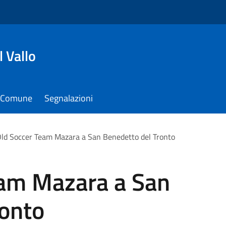
 Vallo
il Comune
Segnalazioni
Old Soccer Team Mazara a San Benedetto del Tronto
eam Mazara a San
ronto