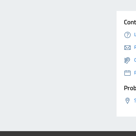
Cont
Prob