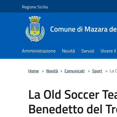
Salta al contenuto principale
Regione Sicilia
Comune di Mazara del
Amministrazione
Novità
Servizi
Vivere 
Home
>
Novità
>
Comunicati
>
Sport
>
La 
La Old Soccer T
Benedetto del T