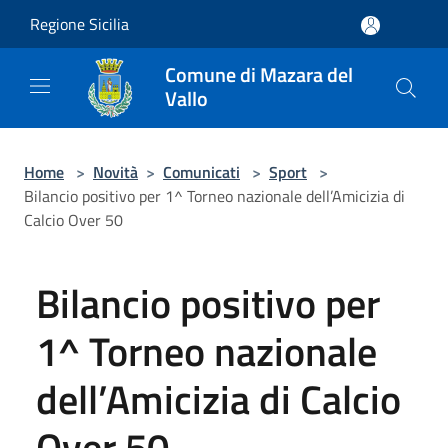
Salta al contenuto principale
Regione Sicilia
Comune di Mazara del
Vallo
Home
>
Novità
>
Comunicati
>
Sport
>
Bilancio positivo per 1^ Torneo nazionale dell’Amicizia di
Calcio Over 50
Bilancio positivo per
1^ Torneo nazionale
dell’Amicizia di Calcio
Over 50