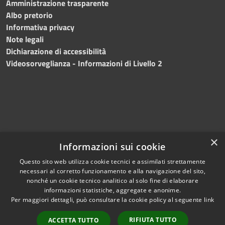
Amministrazione trasparente
Albo pretorio
Informativa privacy
Note legali
Dichiarazione di accessibilità
Videosorveglianza - Informazioni di Livello 2
×
Informazioni sui cookie
Questo sito web utilizza cookie tecnici e assimilati strettamente
necessari al corretto funzionamento e alla navigazione del sito,
RSS
Copyright © 2024 •
nonché un cookie tecnico analitico al solo fine di elaborare
Accessibilità
Comune di Mazara del
informazioni statistiche, aggregate e anonime.
Per maggiori dettagli, può consultare la cookie policy al seguente
link
Privacy
Vallo
• Powered
Cookie
by
Municipium
•
Redazione
RIFIUTA TUTTO
ACCETTA TUTTO