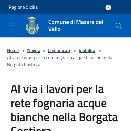
Salta al contenuto principale
Regione Sicilia
Comune di Mazara del
Vallo
Home
>
Novità
>
Comunicati
>
Viabilità
>
Al via i lavori per la rete fognaria acque bianche nella
Borgata Costiera
Al via i lavori per la
rete fognaria acque
bianche nella Borgata
Costiera