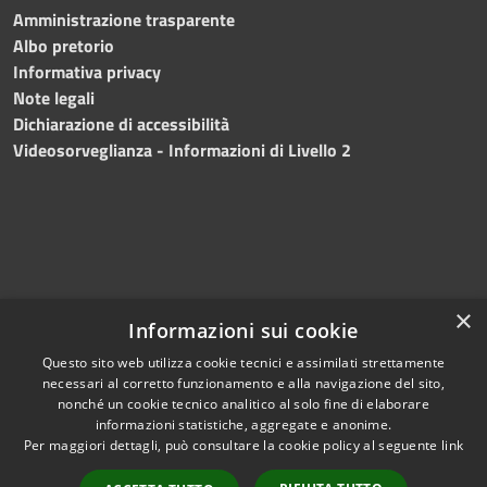
Amministrazione trasparente
Albo pretorio
Informativa privacy
Note legali
Dichiarazione di accessibilità
Videosorveglianza - Informazioni di Livello 2
×
Informazioni sui cookie
Questo sito web utilizza cookie tecnici e assimilati strettamente
necessari al corretto funzionamento e alla navigazione del sito,
RSS
Copyright © 2024 •
nonché un cookie tecnico analitico al solo fine di elaborare
Accessibilità
Comune di Mazara del
informazioni statistiche, aggregate e anonime.
Per maggiori dettagli, può consultare la cookie policy al seguente
link
Privacy
Vallo
• Powered
Cookie
by
Municipium
•
Redazione