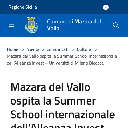
Salta al contenuto principale
Regione Sicilia
Comune di Mazara del
Vallo
Home
>
Novità
>
Comunicati
>
Cultura
>
Mazara del Vallo ospita la Summer School internazionale
dell’Alleanza Invest – Università di Milano Bicocca
Mazara del Vallo
ospita la Summer
School internazionale
dell’Alleanza Invest –