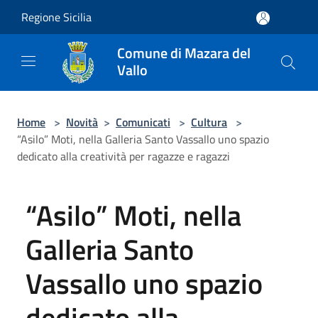
Salta al contenuto principale
Regione Sicilia
Comune di Mazara del
Vallo
Home
>
Novità
>
Comunicati
>
Cultura
>
“Asilo” Moti, nella Galleria Santo Vassallo uno spazio
dedicato alla creatività per ragazze e ragazzi
“Asilo” Moti, nella
Galleria Santo
Vassallo uno spazio
dedicato alla