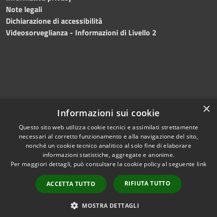
Note legali
Dichiarazione di accessibilità
Videosorveglianza - Informazioni di Livello 2
×
Informazioni sui cookie
Questo sito web utilizza cookie tecnici e assimilati strettamente
necessari al corretto funzionamento e alla navigazione del sito,
RSS
Copyright © 2024 •
nonché un cookie tecnico analitico al solo fine di elaborare
Accessibilità
Comune di Mazara del
informazioni statistiche, aggregate e anonime.
Per maggiori dettagli, può consultare la cookie policy al seguente
link
Privacy
Vallo
• Powered
Cookie
by
Municipium
•
Redazione
RIFIUTA TUTTO
ACCETTA TUTTO
Mappa del sito
Fatturazione Elettronica
MOSTRA DETTAGLI