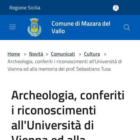
Salta al contenuto principale
Regione Sicilia
Comune di Mazara del
Vallo
Home
>
Novità
>
Comunicati
>
Cultura
>
Archeologia, conferiti i riconoscimenti all'Università di
Vienna ed alla memoria del prof. Sebastiano Tusa
Archeologia, conferiti
i riconoscimenti
all'Università di
Vienna ed alla