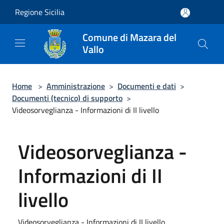
Salta al contenuto principale
Regione Sicilia
Comune di Mazara del
Vallo
Home
>
Amministrazione
>
Documenti e dati
>
Documenti (tecnico) di supporto
>
Videosorveglianza - Informazioni di II livello
Videosorveglianza -
Informazioni di II
livello
Videosorveglianza - Informazioni di II livello