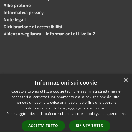
Albo pretorio
Informativa privacy
Note legali
Dichiarazione di accessibilità
Videosorveglianza - Informazioni di Livello 2
×
Informazioni sui cookie
Questo sito web utilizza cookie tecnici e assimilati strettamente
necessari al corretto funzionamento e alla navigazione del sito,
RSS
Copyright © 2024 •
nonché un cookie tecnico analitico al solo fine di elaborare
Accessibilità
Comune di Mazara del
informazioni statistiche, aggregate e anonime.
Per maggiori dettagli, può consultare la cookie policy al seguente
link
Privacy
Vallo
• Powered
Cookie
by
Municipium
•
Redazione
RIFIUTA TUTTO
ACCETTA TUTTO
Mappa del sito