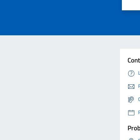
Cont
Prob