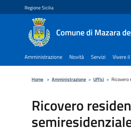
Salta al contenuto principale
Regione Sicilia
Comune di Mazara del
Amministrazione
Novità
Servizi
Vivere 
Home
>
Amministrazione
>
Uffici
>
Ricovero 
Ricovero residen
semiresidenzial