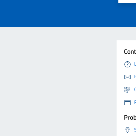
Cont
Prob