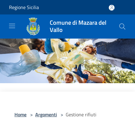
Salta al contenuto principale
Regione Sicilia
Comune di Mazara del
Vallo
Home
>
Argomenti
>
Gestione rifiuti