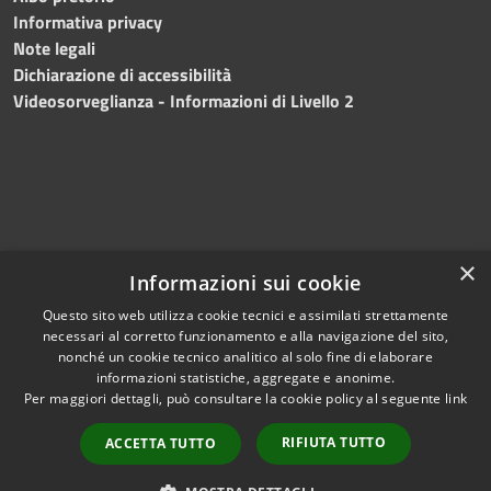
Informativa privacy
Note legali
Dichiarazione di accessibilità
Videosorveglianza - Informazioni di Livello 2
×
Informazioni sui cookie
Questo sito web utilizza cookie tecnici e assimilati strettamente
necessari al corretto funzionamento e alla navigazione del sito,
RSS
Copyright © 2024 •
nonché un cookie tecnico analitico al solo fine di elaborare
Accessibilità
Comune di Mazara del
informazioni statistiche, aggregate e anonime.
Per maggiori dettagli, può consultare la cookie policy al seguente
link
Privacy
Vallo
• Powered
Cookie
by
Municipium
•
Redazione
RIFIUTA TUTTO
ACCETTA TUTTO
Mappa del sito
Fatturazione Elettronica