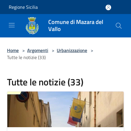
Salta al contenuto principale
Regione Sicilia
Comune di Mazara del
Vallo
Home
>
Argomenti
>
Urbanizzazione
>
Tutte le notizie (33)
Tutte le notizie (33)